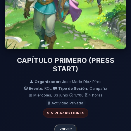
CAPÍTULO PRIMERO (PRESS
START)
👤
Organizador:
Jose María Díaz Píres
🎲 Evento:
ROL
🛤️ Tipo de Sesión:
Campaña
📅 Miércoles, 03 junio
🕔 17:00
⏳ 4 horas
🔒 Actividad Privada
SIN PLAZAS LIBRES
VOLVER