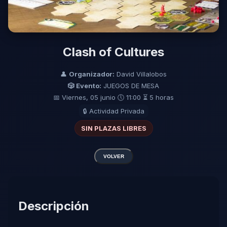
Clash of Cultures
👤
Organizador:
David Villalobos
🎲 Evento:
JUEGOS DE MESA
📅 Viernes, 05 junio
🕔 11:00
⏳ 5 horas
🔒 Actividad Privada
SIN PLAZAS LIBRES
VOLVER
Descripción